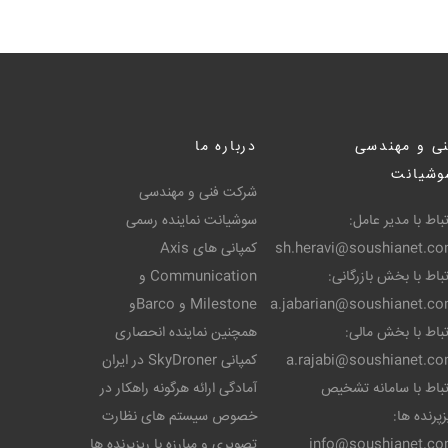
ی و مهندسی
درباره ما
وشیانت
شرکت فنی و مهندسی
تباط با مدیر عامل:
سوشیانت نماینده رسمی
sh.heravi@soushianet.c
کمپانی های Axis
تباط با بخش بازرگانی:
Communication و
a.jabarian@soushianet.c
Milestone و Barcoو
تباط با بخش مالی:
همچنین نماینده انحصاری
a.rajabi@soushianet.c
کمپانی SkyDroner در ایران
تباط با سامانه تشخیص
آمادگی ارائه هرگونه راهکار در
زپرنده ها:
خصوص سیستم های نظارت
info@soushianet.c
تصویری و مبارزه با ریزپرنده ها