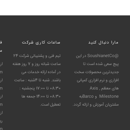
مارا دنبال کنید
ساعات کاری شرکت
فن
س
@SoushianetCo در این
تیم فنی و پشتیبانی شرکت 24
پیج سعی شده است تا
ساعت شبانه روز و 7 روز هفته
ار
جدیدترین محصولات سخت
در آماده ارائه خدمات می
om
افزاری و نرم افزاری کمپانی
باشند. شنبه تا 4شنبه : ساعت
ار
های معظم Axis ,
08:30 تا 17:00 پنجشنبه :
om
Milestone و Barcoبه
08:30 تا 14:00 جمعه ها
ار
مشتریان آموزش و ارائه گردد.
تعطیل است.
om
ار
ری
om