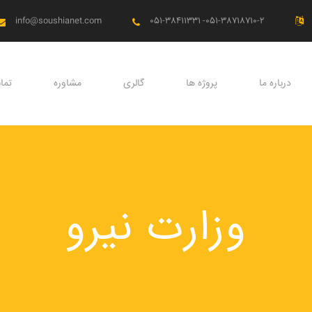
info@soushianet.com
051-38411331 -051-38718710-2
درباره ما
پروژه ها
گالری
مشاوره
تما
وزارت نیرو