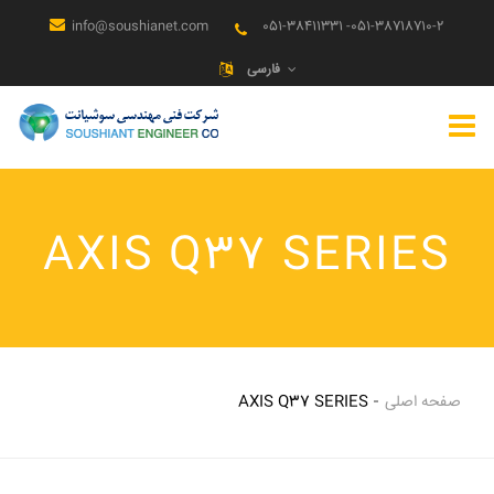
info@soushianet.com
051-38411331 -051-38718710-2
فارسی
AXIS Q37 SERIES
صفحه اصلی
AXIS Q37 SERIES